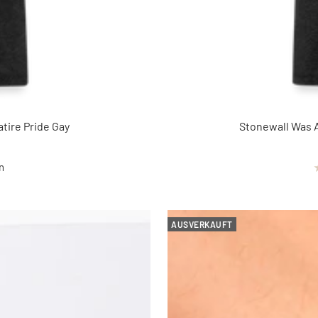
atire Pride Gay
Stonewall Was A
n
AUSVERKAUFT