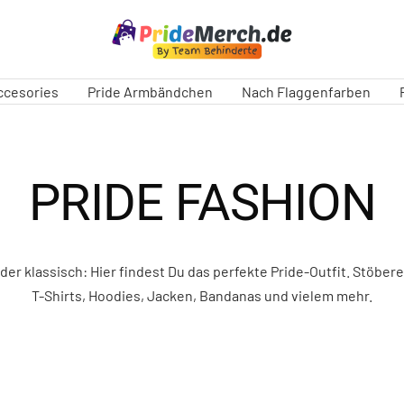
PrideMerch.de
-
Team
ccesories
Pride Armbändchen
Nach Flaggenfarben
Behinderte
im
Queer
Cities
PRIDE FASHION
e.V.
oder klassisch: Hier findest Du das perfekte Pride-Outfit. Stöber
T-Shirts, Hoodies, Jacken, Bandanas und vielem mehr.