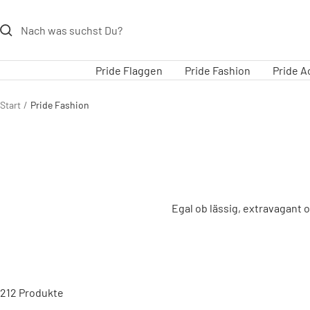
Direkt
zum
Inhalt
Pride Flaggen
Pride Fashion
Pride A
Start
Pride Fashion
Egal ob lässig, extravagant 
212 Produkte