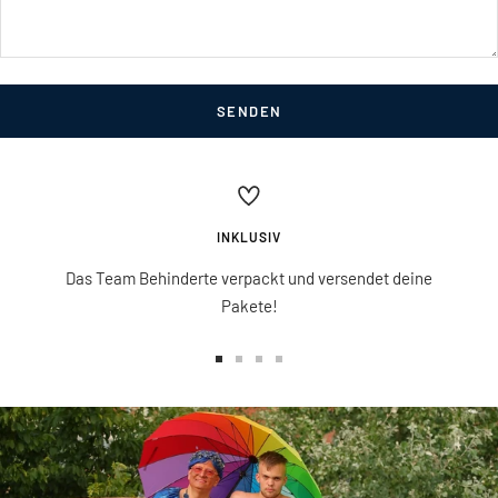
SENDEN
INKLUSIV
Das Team Behinderte verpackt und versendet deine
Pakete!
Zur
Zur
Zur
Zur
Slide
Slide
Slide
Slide
1
2
3
4
gehen
gehen
gehen
gehen