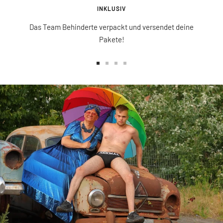
INKLUSIV
Das Team Behinderte verpackt und versendet deine
Pakete!
Zur
Zur
Zur
Zur
Slide
Slide
Slide
Slide
1
2
3
4
gehen
gehen
gehen
gehen