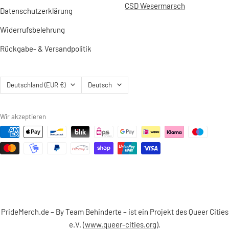
CSD Wesermarsch
Datenschutzerklärung
Widerrufsbelehrung
Rückgabe- & Versandpolitik
Land/Region
Sprache
Deutschland (EUR €)
Deutsch
Wir akzeptieren
PrideMerch.de – By Team Behinderte – ist ein Projekt des Queer Cities
e.V. (
www.queer-cities.org
).