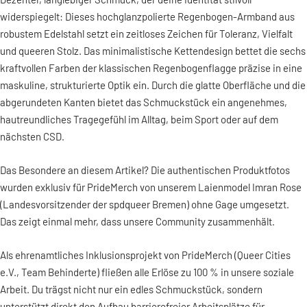
widerspiegelt: Dieses hochglanzpolierte Regenbogen-Armband aus
robustem Edelstahl setzt ein zeitloses Zeichen für Toleranz, Vielfalt
und queeren Stolz. Das minimalistische Kettendesign bettet die sechs
kraftvollen Farben der klassischen Regenbogenflagge präzise in eine
maskuline, strukturierte Optik ein. Durch die glatte Oberfläche und die
abgerundeten Kanten bietet das Schmuckstück ein angenehmes,
hautreundliches Tragegefühl im Alltag, beim Sport oder auf dem
nächsten CSD.
Das Besondere an diesem Artikel? Die authentischen Produktfotos
wurden exklusiv für PrideMerch von unserem Laienmodel Imran Rose
(Landesvorsitzender der spdqueer Bremen) ohne Gage umgesetzt.
Das zeigt einmal mehr, dass unsere Community zusammenhält.
Als ehrenamtliches Inklusionsprojekt von PrideMerch (Queer Cities
e.V., Team Behinderte) fließen alle Erlöse zu 100 % in unsere soziale
Arbeit. Du trägst nicht nur ein edles Schmuckstück, sondern
unterstützt direkt den Aufbau barrierefreier Arbeitsplätze für