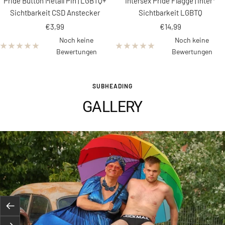
Pride Button Metall Pin | LGBTQ+
Intersex Pride Flagge | Inter*
Sichtbarkeit CSD Anstecker
Sichtbarkeit LGBTQ
Angebotspreis
Angebotspreis
€3,99
€14,99
Noch keine
Noch keine
Bewertungen
Bewertungen
SUBHEADING
GALLERY
Zurück