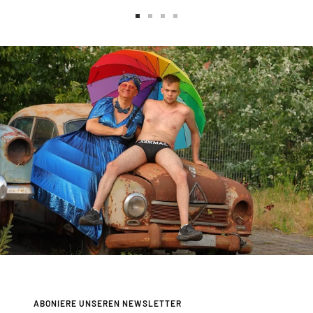
Zur
Zur
Zur
Zur
Slide
Slide
Slide
Slide
1
2
3
4
gehen
gehen
gehen
gehen
ABONIERE UNSEREN NEWSLETTER