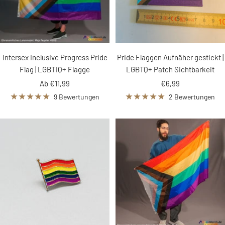
Intersex Inclusive Progress Pride
Pride Flaggen Aufnäher gestickt |
Flag | LGBTIQ+ Flagge
LGBTQ+ Patch Sichtbarkeit
Angebotspreis
Angebotspreis
Ab €11,99
€6,99
9 Bewertungen
2 Bewertungen