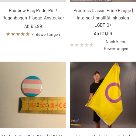
Rainbow Flag Pride-Pin /
Progress Classic Pride Flagge |
Regenbogen-Flagge-Anstecker
Intersektionalität Inklusion
LGBTIQ+
Angebotspreis
Ab €5,99
Angebotspreis
Ab €11,99
4 Bewertungen
Noch keine
Bewertungen