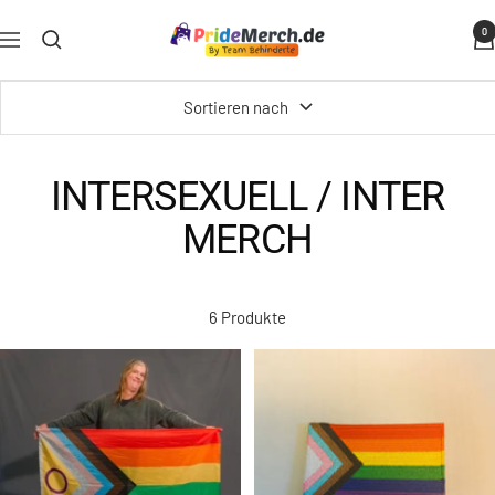
Direkt
PrideMerch.de
0
zum
Navigation
-
Inhalt
Team
Sortieren nach
Behinderte
im
Queer
INTERSEXUELL / INTER
Cities
MERCH
e.V.
6 Produkte