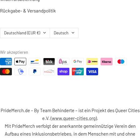
Rückgabe- & Versandpolitik
Land/Region
Sprache
Deutschland (EUR €)
Deutsch
Wir akzeptieren
PrideMerch.de – By Team Behinderte – ist ein Projekt des Queer Cities
e.V. (
www.queer-cities.org
).
Mit PrideMerch verfolgt der anerkannte gemeinnützige Verein den
Aufbau eines Inklusionsbetriebes, in dem Menschen mit und ohne