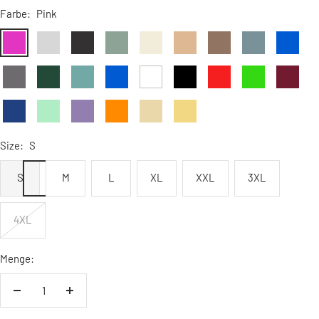
Farbe:
Pink
Pink
Hellgrau
Anthrazit
Graugrün
Vanille-
Pfirsich
Mokka
Nebelblau
Royalblau
meliert
Michshake
Mittelgrau
Flaschengrün
Pasteltürkis
Tiefseeblau
Weiß
Schwarz
Rot
Kelly
Bordeaux
Green
Navy
Mint
Lavendel
Orange
Beige
Zitronengelb
Size:
S
S
M
L
XL
XXL
3XL
4XL
Menge:
Menge
Menge
verringern
erhöhen