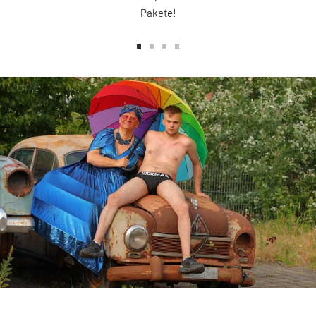
Pakete!
Zur
Zur
Zur
Zur
Slide
Slide
Slide
Slide
1
2
3
4
gehen
gehen
gehen
gehen