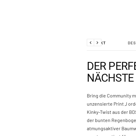
PRODUKT
DES
Zurück
Weiter
DER PERF
NÄCHSTE
Bring die Community m
unzensierte Print „I or
Kinky-Twist aus der B
der bunten Regenbogenf
atmungsaktiver Baumwol