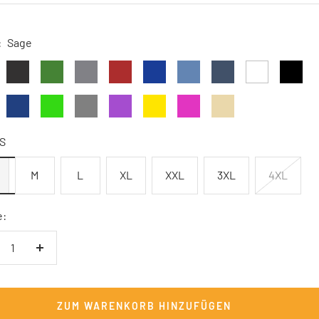
:
Sage
Anthrazit
Militärgrün
Graphit
Ziegelrot
Dunkelblau
carolina
Dunkles
Weiß
Schwar
meliert
blue
Denimblau
Navy
Kelly
Grau
Lila
Gelb
Pink
Sandbeige
Green
meliert
S
M
L
XL
XXL
3XL
4XL
e:
nge
Menge
rringern
erhöhen
ZUM WARENKORB HINZUFÜGEN