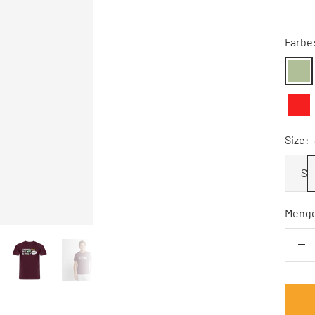
Farbe
Sage
Rot
Size:
S
Meng
Me
ve