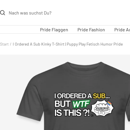
Direkt
zum
Inhalt
Pride Flaggen
Pride Fashion
Pride A
Start
I Ordered A Sub Kinky T-Shirt | Puppy Play Fetisch Humor Pride