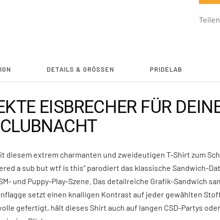
Teilen
IGN
DETAILS & GRÖSSEN
PRIDELAB
EKTE EISBRECHER FÜR DEIN
 CLUBNACHT
it diesem extrem charmanten und zweideutigen T-Shirt zum Sc
dered a sub but wtf is this“ parodiert das klassische Sandwich-D
DSM- und Puppy-Play-Szene. Das detailreiche Grafik-Sandwich s
lagge setzt einen knalligen Kontrast auf jeder gewählten Stoff
le gefertigt, hält dieses Shirt auch auf langen CSD-Partys oder