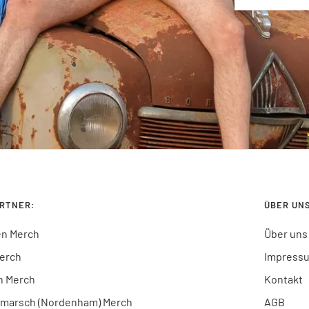
ARTNER:
ÜBER UN
n Merch
Über uns
Merch
Impress
n Merch
Kontakt
marsch (Nordenham) Merch
AGB