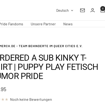
0
Sprache
Deutsch
Newsletter
Pride Fandoms
Unsere Partner
News
MERCH.DE - TEAM BEHINDERTE IM QUEER CITIES E.V.
ORDERED A SUB KINKY T-
IRT | PUPPY PLAY FETISCH
MOR PRIDE
ebotspreis
,95
Noch keine Bewertungen