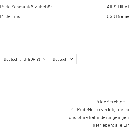
Pride Schmuck & Zubehör
AIDS-Hilfe
Pride Pins
CSD Breme
Land/Region
Sprache
Deutschland (EUR €)
Deutsch
PrideMerch.de – B
Mit PrideMerch verfolgt der
und ohne Behinderungen gemei
betrieben; alle E