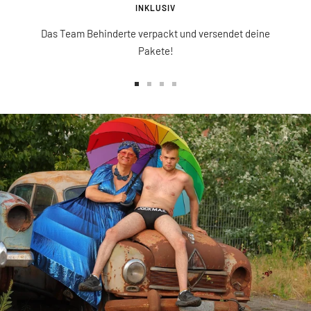
INKLUSIV
Das Team Behinderte verpackt und versendet deine
Pakete!
Zur
Zur
Zur
Zur
Slide
Slide
Slide
Slide
1
2
3
4
gehen
gehen
gehen
gehen