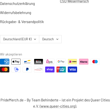
CSD Wesermarsch
Datenschutzerklärung
Widerrufsbelehrung
Rückgabe- & Versandpolitik
Land/Region
Sprache
Deutschland (EUR €)
Deutsch
Wir akzeptieren
PrideMerch.de – By Team Behinderte – ist ein Projekt des Queer Cities
e.V. (
www.queer-cities.org
).