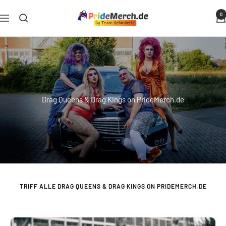
Direkt
PrideMerch.de
0
zum
Navigation
-
Inhalt
Team
Behinderte
im
Queer
Cities
Drag Queens & Drag Kings on PrideMerch.de
e.V.
TRIFF ALLE DRAG QUEENS & DRAG KINGS ON PRIDEMERCH.DE