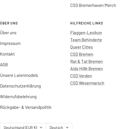
CSD Bremerhaven Merch
ÜBER UNS
HILFREICHE LINKS
Über uns
Flaggen-Lexikon
Team Behinderte
Impressum
Queer Cities
Kontakt
CSD Bremen
Rat & Tat Bremen
AGB
Aids Hilfe Bremen
Unsere Laienmodels
CSD Verden
CSD Wesermarsch
Datenschutzerklärung
Widerrufsbelehrung
Rückgabe- & Versandpolitik
Land/Region
Sprache
Deutschland (EUR €)
Deutsch