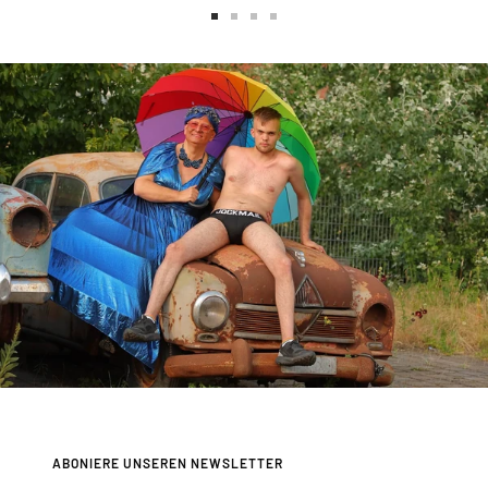
Zur
Zur
Zur
Zur
Slide
Slide
Slide
Slide
1
2
3
4
gehen
gehen
gehen
gehen
ABONIERE UNSEREN NEWSLETTER