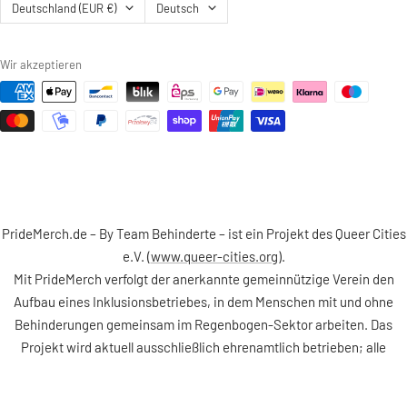
Land/Region
Sprache
Deutschland (EUR €)
Deutsch
Wir akzeptieren
PrideMerch.de – By Team Behinderte – ist ein Projekt des Queer Cities
e.V. (
www.queer-cities.org
).
Mit PrideMerch verfolgt der anerkannte gemeinnützige Verein den
Aufbau eines Inklusionsbetriebes, in dem Menschen mit und ohne
Behinderungen gemeinsam im Regenbogen-Sektor arbeiten. Das
Projekt wird aktuell ausschließlich ehrenamtlich betrieben; alle
Einnahmen fließen direkt in unsere gemeinnützige Arbeit für die
LGBTQ+ Community.