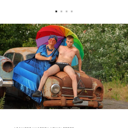
Zur
Zur
Zur
Zur
Slide
Slide
Slide
Slide
1
2
3
4
gehen
gehen
gehen
gehen