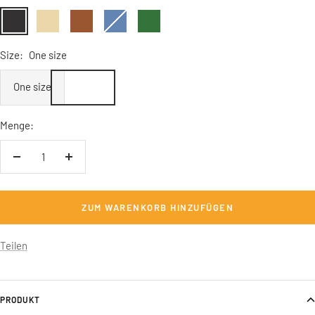
Anthrazit
Sandbeige
Braun
carolina
Tanngrün
blue
Size:
One size
One size
Menge:
Menge
Menge
verringern
erhöhen
ZUM WARENKORB HINZUFÜGEN
Teilen
PRODUKT