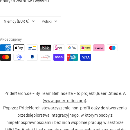
Polityka zwrotów i wysyłki
Kraj/region
Język
Niemcy (EUR €)
Polski
Akceptujemy
PrideMerch.de – By Team Behinderte – to projekt Queer Cities e.V.
(
www.queer-cities.org
).
Poprzez PrideMerch stowarzyszenie non-profit dąży do stworzenia
przedsiębiorstwa integracyjnego, w którym osoby z
niepełnosprawnościami i bez nich wspólnie pracują w sektorze
LGBTQ+. Projekt jest obecnie prowadzony wyłącznie na zasadzie