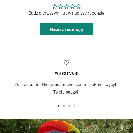
Bądź pierwszym, który napisze recenzję
Napisz recenzję
W ZESTAWIE
Zespół Osób z Niepełnosprawnościami pakuje i wysyła
Twoje paczki!
Przejdź
Przejdź
Przejdź
Przejdź
do
do
do
do
slajdu
slajdu
slajdu
slajdu
1
2
3
4