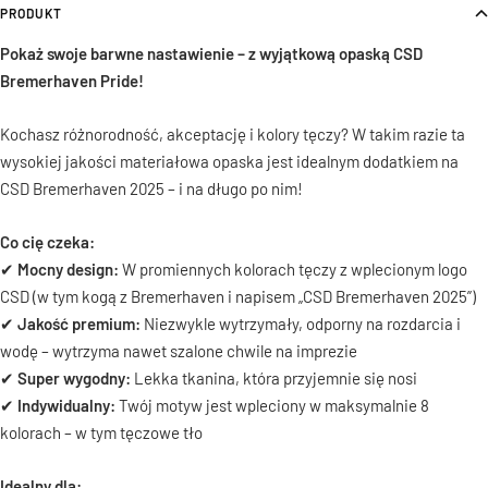
PRODUKT
Pokaż swoje barwne nastawienie – z wyjątkową opaską CSD
Bremerhaven Pride!
Kochasz różnorodność, akceptację i kolory tęczy? W takim razie ta
wysokiej jakości materiałowa opaska jest idealnym dodatkiem na
CSD Bremerhaven 2025 – i na długo po nim!
Co cię czeka:
✔
Mocny design:
W promiennych kolorach tęczy z wplecionym logo
CSD (w tym kogą z Bremerhaven i napisem „CSD Bremerhaven 2025”)
✔
Jakość premium:
Niezwykle wytrzymały, odporny na rozdarcia i
wodę – wytrzyma nawet szalone chwile na imprezie
✔
Super wygodny:
Lekka tkanina, która przyjemnie się nosi
✔
Indywidualny:
Twój motyw jest wpleciony w maksymalnie 8
kolorach – w tym tęczowe tło
Idealny dla: