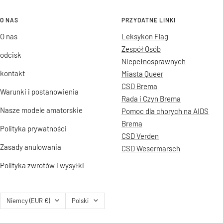
O NAS
PRZYDATNE LINKI
O nas
Leksykon Flag
Zespół Osób
odcisk
Niepełnosprawnych
kontakt
Miasta Queer
CSD Brema
Warunki i postanowienia
Rada i Czyn Brema
Nasze modele amatorskie
Pomoc dla chorych na AIDS
Brema
Polityka prywatności
CSD Verden
Zasady anulowania
CSD Wesermarsch
Polityka zwrotów i wysyłki
Kraj/region
Język
Niemcy (EUR €)
Polski