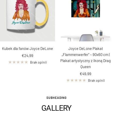
Kubek dla fanów Joyce DeLone
Joyce DeLone Plakat
„Flammenwerfer” – 90x60 cm |
Cena
€24,99
Plakat artystyczny z ikoną Drag
obniżona
Brak opinii
Queen
Cena
€49,99
obniżona
Brak opinii
SUBHEADING
GALLERY