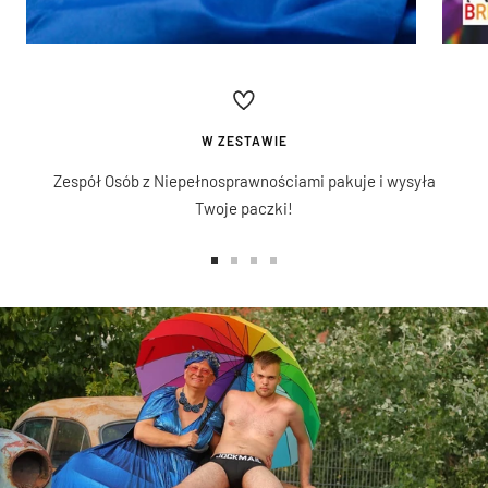
W ZESTAWIE
Zespół Osób z Niepełnosprawnościami pakuje i wysyła
Twoje paczki!
Przejdź
Przejdź
Przejdź
Przejdź
do
do
do
do
slajdu
slajdu
slajdu
slajdu
1
2
3
4