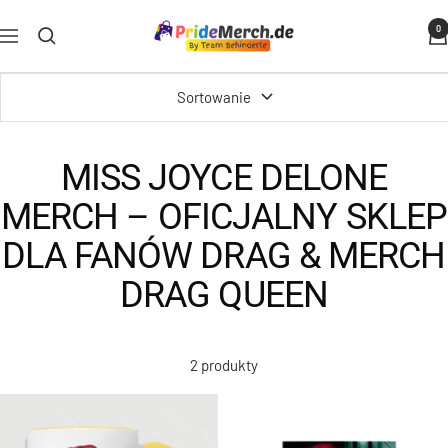
Przejdź
PrideMerch.de
0
do
Nawigacja
-
treści
Team
Sortowanie
Behinderte
im
Queer
MISS JOYCE DELONE
Cities
MERCH – OFICJALNY SKLEP
e.V.
DLA FANÓW DRAG & MERCH
DRAG QUEEN
2 produkty