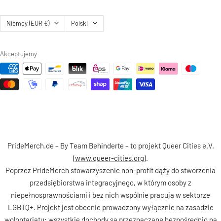
Kraj/region
Język
Niemcy (EUR €)
Polski
Akceptujemy
PrideMerch.de – By Team Behinderte – to projekt Queer Cities e.V.
(
www.queer-cities.org
).
Poprzez PrideMerch stowarzyszenie non-profit dąży do stworzenia
przedsiębiorstwa integracyjnego, w którym osoby z
niepełnosprawnościami i bez nich wspólnie pracują w sektorze
LGBTQ+. Projekt jest obecnie prowadzony wyłącznie na zasadzie
wolontariatu; wszystkie dochody są przeznaczane bezpośrednio na