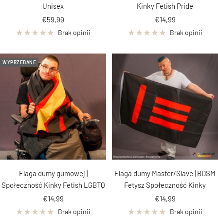
Unisex
Kinky Fetish Pride
Cena
Cena
€59,99
€14,99
obniżona
obniżona
Brak opinii
Brak opinii
WYPRZEDANE
Flaga dumy gumowej |
Flaga dumy Master/Slave | BDSM
Społeczność Kinky Fetish LGBTQ
Fetysz Społeczność Kinky
Cena
Cena
€14,99
€14,99
obniżona
obniżona
Brak opinii
Brak opinii