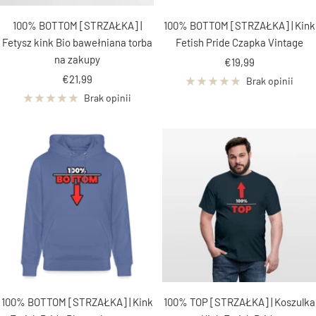
100% BOTTOM [STRZAŁKA] |
100% BOTTOM [STRZAŁKA] | Kink
Fetysz kink Bio bawełniana torba
Fetish Pride Czapka Vintage
na zakupy
Cena
€19,99
Cena
€21,99
obniżona
Brak opinii
obniżona
Brak opinii
100% BOTTOM [STRZAŁKA] | Kink
100% TOP [STRZAŁKA] | Koszulka