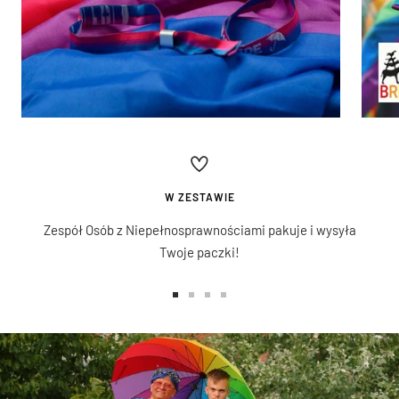
W ZESTAWIE
Zespół Osób z Niepełnosprawnościami pakuje i wysyła
Twoje paczki!
Przejdź
Przejdź
Przejdź
Przejdź
do
do
do
do
slajdu
slajdu
slajdu
slajdu
1
2
3
4