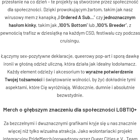
przesłanie na co dzień – te projekty są stworzone przez społeczność
dla społeczności. Dzięki prowokującym żartom, takim jak nasz
wirusowy mem z kanapką „
I Ordered A Sub...
” czy
jednoznacznym
hasłom kinky
, takim jak „
100% Bottom
” lub „
100% Breeder
”, z
pewnością trafisz w dziesiątkę na każdym CSD, festiwalu czy podczas
cruisingu.
Łączymy sex-pozytywne deklaracje, queerowy pop-art i sporą dawkę
ironii w głośną odzież uliczną, która działa jak idealny lodołamacz.
Każdy element odzieży i akcesorium to
wyraźne potwierdzenie
Twojej tożsamości
i świętowanie wolności, by żyć dokładnie tymi
aspektami, które Cię wyróżniają. Widocznie, dumnie i absolutnie
bezwstydnie.
Merch o głębszym znaczeniu dla społeczności LGBTIQ+
Za bezczelnymi i dwuznacznymi grafikami kryje się u nas znacznie
więcej niż tylko wizualna atrakcja. Jako wolontariacki projekt
integracyjny PrideMerch (prowadzony przez Queer Cities e.V., Team