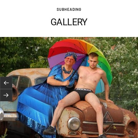
SUBHEADING
GALLERY
Poprzednie
Następne