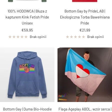
100% HODOWCA | Bluza z
Bottom Gay by PrideLAB |
kapturem Kink Fetish Pride
Ekologiczna Torba Bawełniana
Unisex
Pride
Cena
Cena
€59,95
€21,99
obniżona
obniżona
Brak opinii
Brak opinii
Bottom Gay | Duma Bio-Hoodie
Flaga Ageplay ABDL, wzór serca |