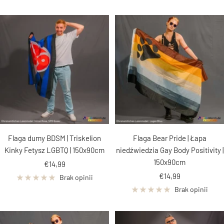
Flaga dumy BDSM | Triskelion
Flaga Bear Pride | Łapa
Kinky Fetysz LGBTQ | 150x90cm
niedźwiedzia Gay Body Positivity |
150x90cm
Cena
€14,99
Cena
obniżona
€14,99
Brak opinii
obniżona
Brak opinii