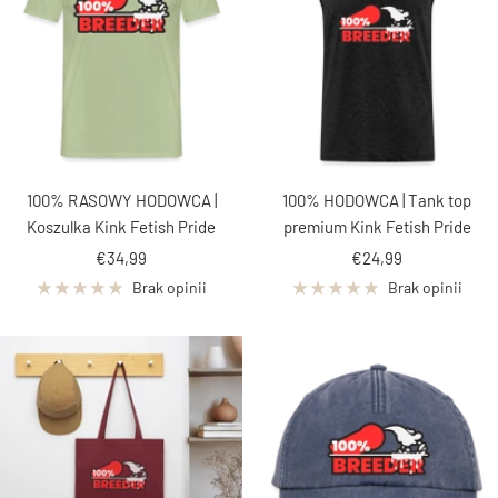
100% RASOWY HODOWCA |
100% HODOWCA | Tank top
Koszulka Kink Fetish Pride
premium Kink Fetish Pride
Cena
Cena
€34,99
€24,99
obniżona
obniżona
Brak opinii
Brak opinii