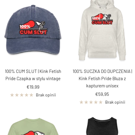
100% CUM SLUT | Kink Fetish
100% SUCZKA DO DUPCZENIA |
Pride Czapka w stylu vintage
Kink Fetish Pride Bluza z
kapturem unisex
Cena
€19,99
Cena
obniżona
€59,95
Brak opinii
obniżona
Brak opinii