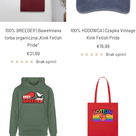
100% BREEDER | Bawełniana
100% HODOWCA | Czapka Vintage
torba organiczna „Kink Fetish
Kink Fetish Pride
Pride”
Cena
€19,99
Cena
€21,99
obniżona
Brak opinii
obniżona
Brak opinii