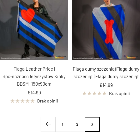
Flaga Leather Pride |
Flaga dumy szczeniątFlaga dumy
Społeczność fetyszystów Kinky
szczeniąt | Flaga dumy szczeniąt
BDSM | 150x90cm
Cena
€14,99
Cena
€14,99
obniżona
Brak opinii
obniżona
Brak opinii
1
2
3