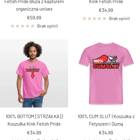
Fetish Pride Bluza z kapturem
Kink Fetish Pride
organiczna unisex
Cena
€34,99
Cena
€59,99
obniżona
Brak opinii
obniżona
Brak opinii
100% BOTTOM [STRZAŁKA] |
100% CUM SLUT | Koszulka z
Koszulka Kink Fetish Pride
Fetyszem i Dumą
Cena
Cena
€34,99
€34,99