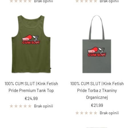
obniżona
obniżona
Brak opinii
Brak opinii
100% CUM SLUT | Kink Fetish
100% CUM SLUT | Kink Fetish
Pride Premium Tank Top
Pride Torba z Tkaniny
Organicznej
Cena
€24,99
Cena
obniżona
€21,99
Brak opinii
obniżona
Brak opinii