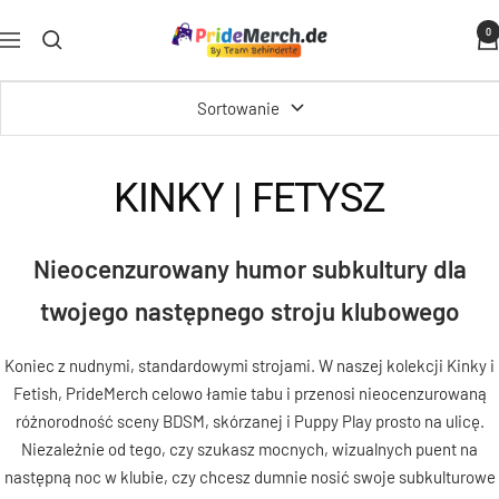
Przejdź
PrideMerch.de
0
do
Nawigacja
-
treści
Team
Sortowanie
Behinderte
im
Queer
KINKY | FETYSZ
Cities
e.V.
Nieocenzurowany humor subkultury dla
twojego następnego stroju klubowego
Koniec z nudnymi, standardowymi strojami. W naszej kolekcji Kinky i
Fetish, PrideMerch celowo łamie tabu i przenosi nieocenzurowaną
różnorodność sceny BDSM, skórzanej i Puppy Play prosto na ulicę.
Niezależnie od tego, czy szukasz mocnych, wizualnych puent na
następną noc w klubie, czy chcesz dumnie nosić swoje subkulturowe